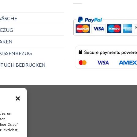
WÄSCHE
EZUG
AKEN
KISSENBEZUG
TUCH BEDRUCKEN
kies, um
esen
ige IDs auf
rückziehst,