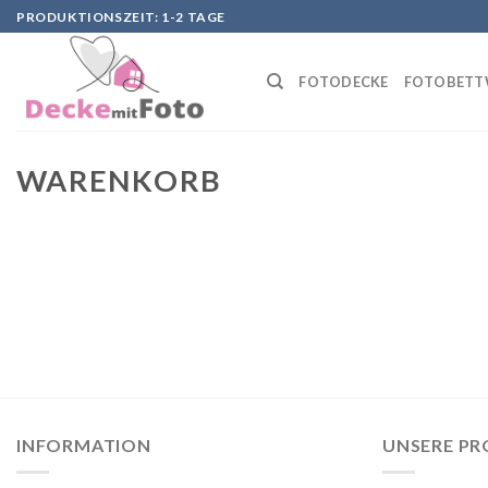
Skip
PRODUKTIONSZEIT: 1-2 TAGE
to
content
FOTODECKE
FOTOBETT
WARENKORB
INFORMATION
UNSERE P