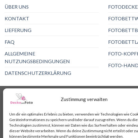
ÜBER UNS
FOTODECKE
KONTAKT
FOTOBETT
LIEFERUNG
FOTOBETTB
FAQ
FOTOBETTL
ALLGEMEINE
FOTO-KOPF
NUTZUNGSBEDINGUNGEN
FOTO-HAND
DATENSCHUTZERKLÄRUNG
Copyright 2026 ©
DeckemitFoto.de
Zustimmung verwalten
Um dir ein optimales Erlebnis zu bieten, verwenden wir Technologien wie Coo
Geräteinformationen zu speichern und/oder darauf zuzugreifen. Wenn du di
Technologien zustimmst, können wir Daten wie das Surfverhalten oder eindeut
dieser Website verarbeiten. Wenn du deine Zustimmung nicht erteilst oder zu
können bestimmte Merkmale und Funktionen beeinträchtigt werden.