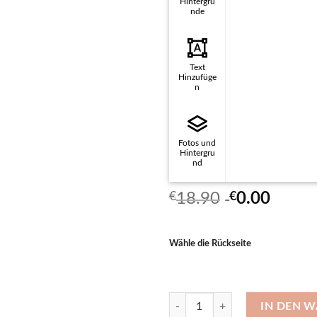
Hintergrü
nde
Text
Hinzufüge
n
Fotos und
Hintergru
nd
€
18.90
€
0.00
Wähle die Rückseite
Kissenbezug aus Baumwolle 40×
IN DEN 