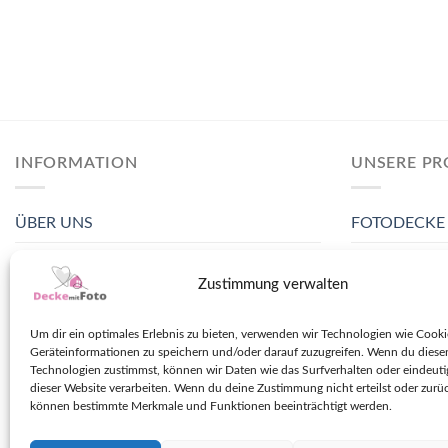
INFORMATION
UNSERE P
ÜBER UNS
FOTODECKE
KONTAKT
FOTOBETTW
Zustimmung verwalten
LIEFERUNG
FOTOBETTB
Um dir ein optimales Erlebnis zu bieten, verwenden wir Technologien wie Cook
FAQ
FOTOBETTL
Geräteinformationen zu speichern und/oder darauf zuzugreifen. Wenn du diese
Technologien zustimmst, können wir Daten wie das Surfverhalten oder eindeuti
ALLGEMEINE NUTZUNGSBEDINGUNGEN
FOTO-KOPF
dieser Website verarbeiten. Wenn du deine Zustimmung nicht erteilst oder zurüc
können bestimmte Merkmale und Funktionen beeinträchtigt werden.
DATENSCHUTZERKLÄRUNG
FOTO-HAND