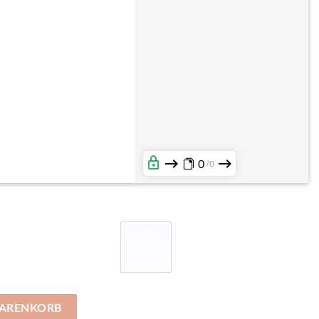
0
0
40 cm Menge
WARENKORB